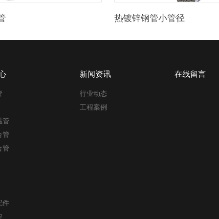
管
热镀锌钢管小管径
心
新闻资讯
在线留言
管
行业动态
工程案例
温管
合管
合管
配件
架