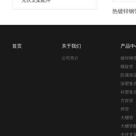
光伏支架配件
热镀锌钢
首页
关于我们
产品中
公司简介
镀锌钢
螺旋管
防腐保
涂塑复
衬塑复
方矩管
焊管
大棚管
大棚管
光伏支